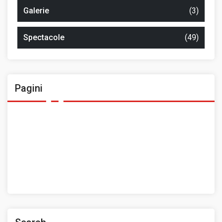
Galerie
(3)
Spectacole
(49)
Pagini
Ansamblul Folcloric „Plai Moldovenesc”
Contact
Home
Prezentarea Casei de Cultură a Sindicatelor, Roman
Spații de închiriat