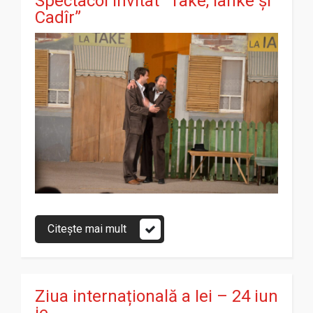
Spectacol invitat ”Take, Ianke și
Cadîr”
Citește mai mult
Ziua internațională a Iei – 24 iun