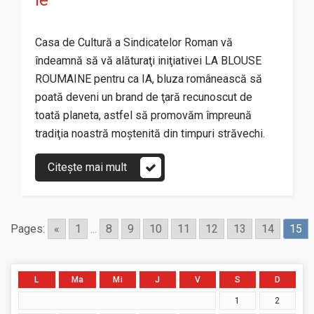
ie
Casa de Cultură a Sindicatelor Roman vă
îndeamnă să vă alăturaţi iniţiativei LA BLOUSE
ROUMAINE pentru ca IA, bluza românească să
poată deveni un brand de ţară recunoscut de
toată planeta, astfel să promovăm împreună
tradiţia noastră moştenită din timpuri străvechi.
Citește mai mult
Pages:
«
1
...
8
9
10
11
12
13
14
15
L
Ma
Mi
J
V
S
D
1
2