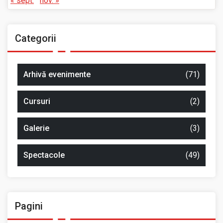
« sept.
nov. »
Categorii
Arhivă evenimente
(71)
Cursuri
(2)
Galerie
(3)
Spectacole
(49)
Pagini