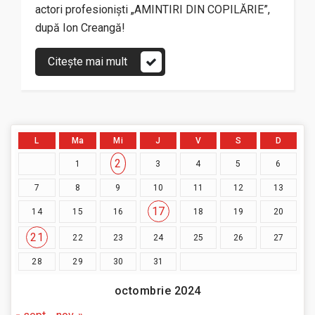
actori profesioniști „AMINTIRI DIN COPILĂRIE”,
după Ion Creangă!
Citește mai mult
L
Ma
Mi
J
V
S
D
2
1
3
4
5
6
7
8
9
10
11
12
13
17
14
15
16
18
19
20
21
22
23
24
25
26
27
28
29
30
31
octombrie 2024