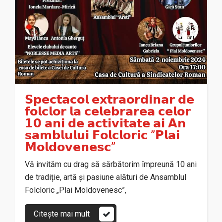
𝗦𝗽𝗲𝗰𝘁𝗮𝗰𝗼𝗹 𝗲𝘅𝘁𝗿𝗮𝗼𝗿𝗱𝗶𝗻𝗮𝗿 𝗱𝗲
𝗳𝗼𝗹𝗰𝗹𝗼𝗿 𝗹𝗮 𝗰𝗲𝗹𝗲𝗯𝗿𝗮𝗿𝗲𝗮 𝗰𝗲𝗹𝗼𝗿
𝟭𝟬 𝗮𝗻𝗶 𝗱𝗲 𝗮𝗰𝘁𝗶𝘃𝗶𝘁𝗮𝘁𝗲 𝗮𝗶 𝗔𝗻
𝘀𝗮𝗺𝗯𝗹𝘂𝗹𝘂𝗶 𝗙𝗼𝗹𝗰𝗹𝗼𝗿𝗶𝗰 ”𝗣𝗹𝗮𝗶
𝗠𝗼𝗹𝗱𝗼𝘃𝗲𝗻𝗲𝘀𝗰”
Vă invităm cu drag să sărbătorim împreună 10 ani
de tradiție, artă și pasiune alături de Ansamblul
Folcloric „Plai Moldovenesc”,
Citește mai mult