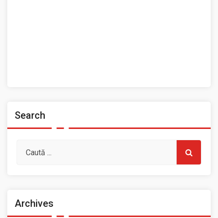
Ansamblul Folcloric „Plai Moldovenesc”
Contact
Home
Prezentarea Casei de Cultură a Sindicatelor, Roman
Spații de închiriat
Search
Archives