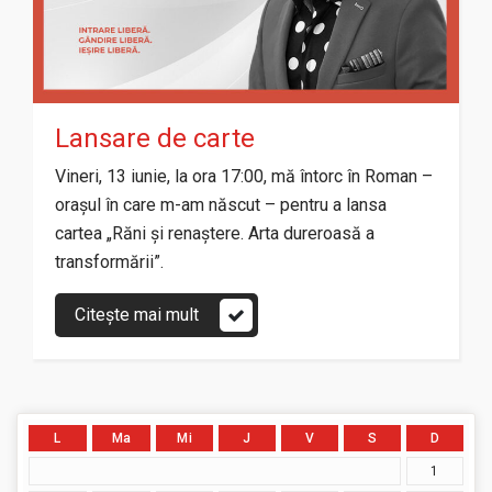
Lansare de carte
Vineri, 13 iunie, la ora 17:00, mă întorc în Roman –
orașul în care m-am născut – pentru a lansa
cartea „Răni și renaștere. Arta dureroasă a
transformării”.
Citește mai mult
L
Ma
Mi
J
V
S
D
1