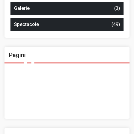
Galerie
(3)
Spectacole
(49)
Pagini
Ansamblul Folcloric „Plai Moldovenesc”
Contact
Home
Prezentarea Casei de Cultură a Sindicatelor, Roman
Spații de închiriat