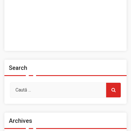
Ansamblul Folcloric „Plai Moldovenesc”
Contact
Home
Prezentarea Casei de Cultură a Sindicatelor, Roman
Spații de închiriat
Search
Archives