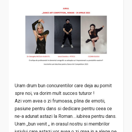
Uram drum bun concurentilor care deja au pornit
spre noi, va dorim mult succes tuturor !
Azi vom avea o zi frumoasa, plina de emotii,
pasiune pentru dans si dedicare pentru ceea ce
ne-a adunat astazi la Roman….iubirea pentru dans.
Uram ,,bun venit ,, in orasul nostru si membrilor
juriului care astazi vor avea o zi grea in a alege pe