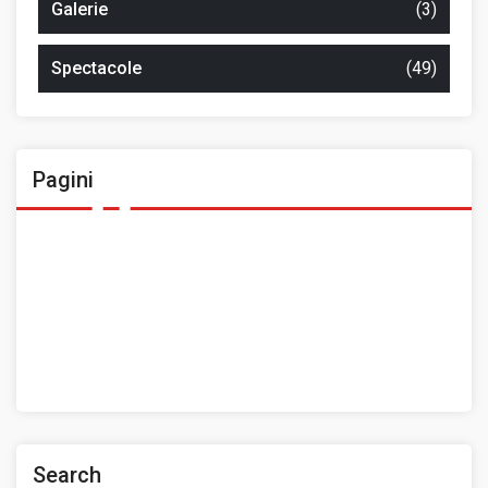
Galerie
(3)
Spectacole
(49)
Pagini
Ansamblul Folcloric „Plai Moldovenesc”
Contact
Home
Prezentarea Casei de Cultură a Sindicatelor, Roman
Spații de închiriat
Search