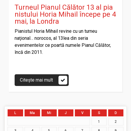
Turneul Pianul Călător 13 al pia
nistului Horia Mihail începe pe 4
mai, la Londra
Pianistul Horia Mihail revine cu un turneu
naţional… norocos, al 13lea din seria
evenimentelor ce poartă numele Pianul Călător,
încă din 2011.
Citește mai mult
L
Ma
Mi
J
V
S
D
1
2
3
4
5
6
7
8
9