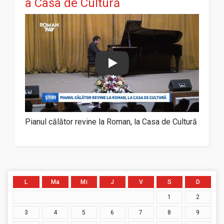
a Casa de Cultură
Play
Pianul călător revine la Roman, la Casa de Cultură
L
Ma
Mi
J
V
S
D
1
2
3
4
5
6
7
8
9