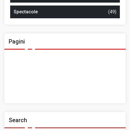
Spectacole
(49)
Pagini
Ansamblul Folcloric „Plai Moldovenesc”
Contact
Home
Prezentarea Casei de Cultură a Sindicatelor, Roman
Spații de închiriat
Search