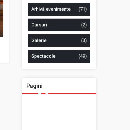
Arhivă evenimente
(71)
Cursuri
(2)
Galerie
(3)
Spectacole
(49)
Pagini
Ansamblul Folcloric „Plai
Moldovenesc”
Contact
Home