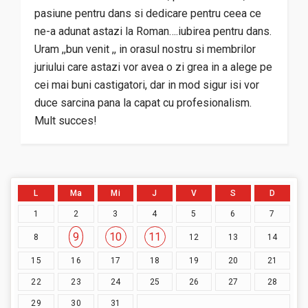
pasiune pentru dans si dedicare pentru ceea ce
ne-a adunat astazi la Roman….iubirea pentru dans.
Uram ,,bun venit ,, in orasul nostru si membrilor
juriului care astazi vor avea o zi grea in a alege pe
cei mai buni castigatori, dar in mod sigur isi vor
duce sarcina pana la capat cu profesionalism.
Mult succes!
L
Ma
Mi
J
V
S
D
1
2
3
4
5
6
7
9
10
11
8
12
13
14
15
16
17
18
19
20
21
22
23
24
25
26
27
28
29
30
31