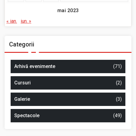
mai 2023
« ian.
iun. »
Categorii
Arhivă evenimente
(71)
Cursuri
(2)
Galerie
(3)
Spectacole
(49)