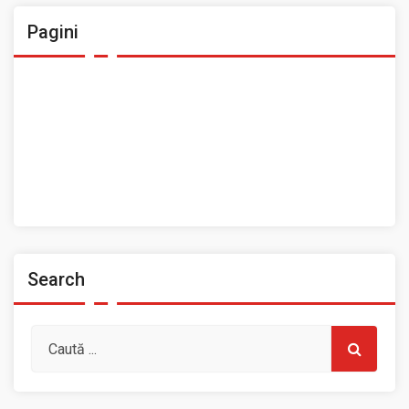
Pagini
Ansamblul Folcloric „Plai Moldovenesc”
Contact
Home
Prezentarea Casei de Cultură a Sindicatelor, Roman
Spații de închiriat
Search