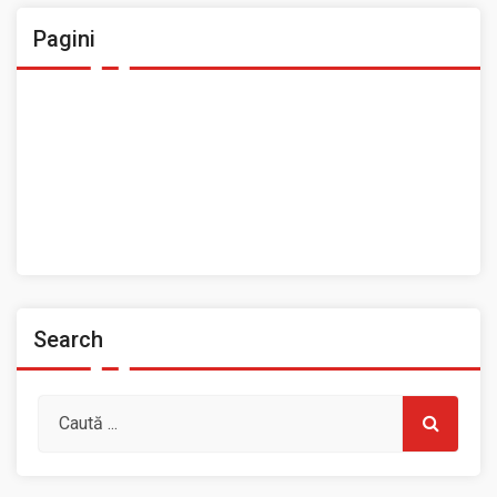
Pagini
Ansamblul Folcloric „Plai Moldovenesc”
Contact
Home
Prezentarea Casei de Cultură a Sindicatelor, Roman
Spații de închiriat
Search