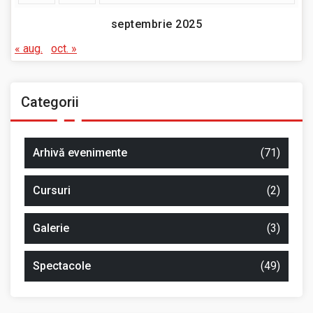
septembrie 2025
« aug.
oct. »
Categorii
Arhivă evenimente
(71)
Cursuri
(2)
Galerie
(3)
Spectacole
(49)