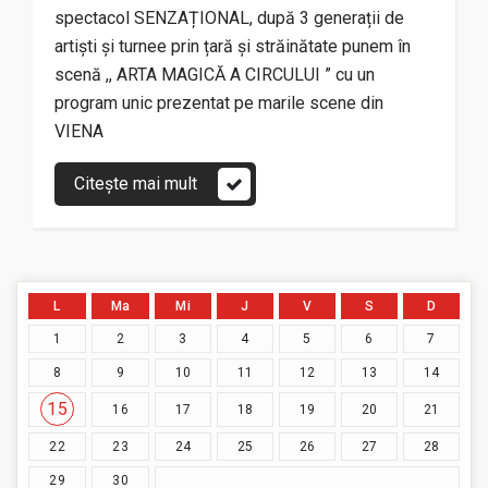
spectacol SENZAȚIONAL, după 3 generații de
artiști și turnee prin țară și străinătate punem în
scenă ,, ARTA MAGICĂ A CIRCULUI ” cu un
program unic prezentat pe marile scene din
VIENA
Citește mai mult
L
Ma
Mi
J
V
S
D
1
2
3
4
5
6
7
8
9
10
11
12
13
14
15
16
17
18
19
20
21
22
23
24
25
26
27
28
29
30