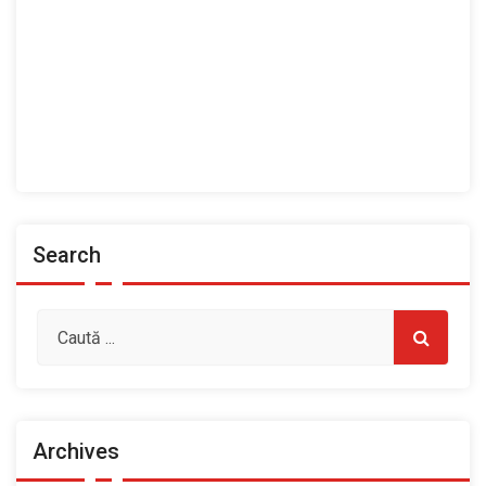
Ansamblul Folcloric „Plai Moldovenesc”
Contact
Home
Prezentarea Casei de Cultură a Sindicatelor, Roman
Spații de închiriat
Search
Archives