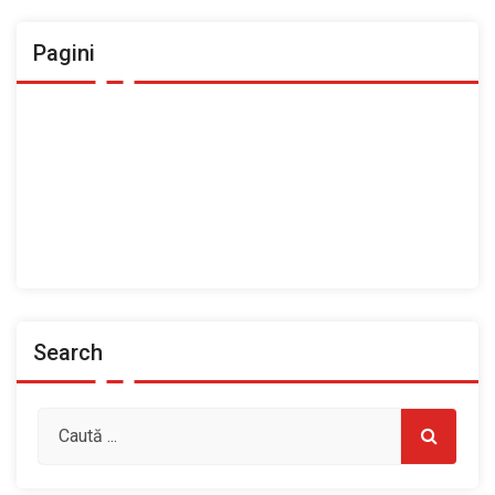
Pagini
Ansamblul Folcloric „Plai Moldovenesc”
Contact
Home
Prezentarea Casei de Cultură a Sindicatelor, Roman
Spații de închiriat
Search