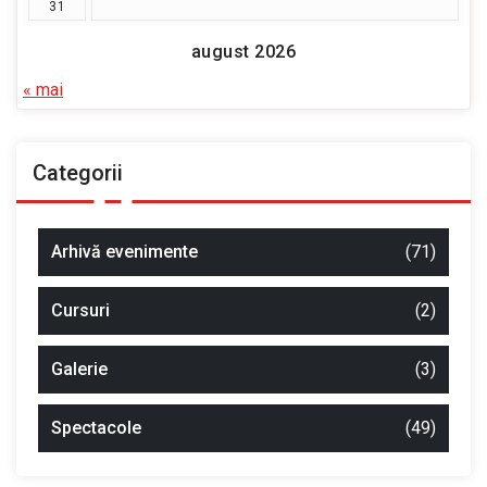
31
august 2026
« mai
Categorii
Arhivă evenimente
(71)
Cursuri
(2)
Galerie
(3)
Spectacole
(49)