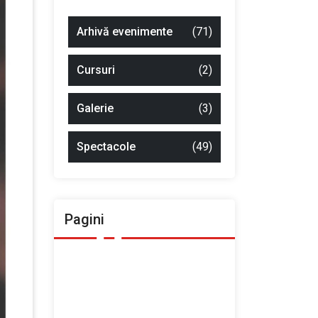
Arhivă evenimente
(71)
Cursuri
(2)
Galerie
(3)
Spectacole
(49)
Pagini
Ansamblul Folcloric „Plai
Moldovenesc”
Contact