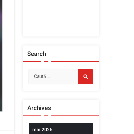
Home
Prezentarea Casei de Cultură
a Sindicatelor, Roman
Spații de închiriat
Search
Archives
mai 2026