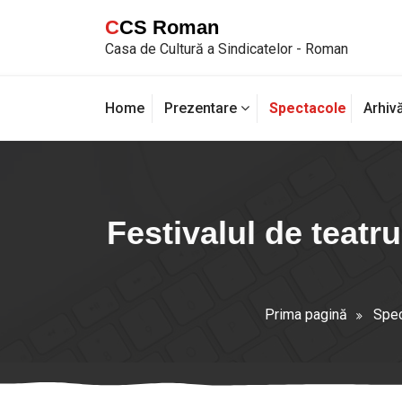
Sari
CCS Roman
la
Casa de Cultură a Sindicatelor - Roman
conținut
Spectacole
Home
Prezentare
Arhiv
Festivalul de teat
Prima pagină
Spec