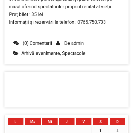
masă oferind spectatorilor propriul recital al vieții.
Preț bilet : 35 lei
Informații și rezervări la telefon : 0765.750.733
(0) Comentarii
De
admin
Arhivă evenimente
,
Spectacole
L
Ma
Mi
J
V
S
D
1
2