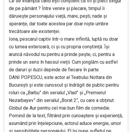
Ce se întâmplă când ești conștient că vii și pleci singur
de pe pământ ? Între venire și plecare, timpul îi
dăruiește personajului viață, mare, pești, nade și
speranțe, dar toate acestea par doar niște umbre
trecătoare ale existenței.
Iona, pescarul captiv într-o mare infinită, luptă nu doar
cu lumea exterioară, ci și cu propria conștiință. Își
aruncă năvodul nu pentru a prinde pește, ci, pentru a
prinde un sens în haosul vieții. Cum jonglăm cu astfel
de daruri și iluzii depinde de fiecare în parte.
DANI POPESCU, este actor al Teatrului Nottara din
București și este cunoscut și îndrăgit de public pentru
roluri ca „Barbu” din serialul „Vlad” și „Premierul
Nezarbayev” din serialul „Borat 2”, cu care a obținut
Globul de Aur pentru cel mai bun film de comedie.
Pornind de la text, filtrând prin cunoaștere și experiență,
asumând prin înțelepciune, actorul aduce energie, umor
si sensibilitate personajului. El își pune sufletul pe