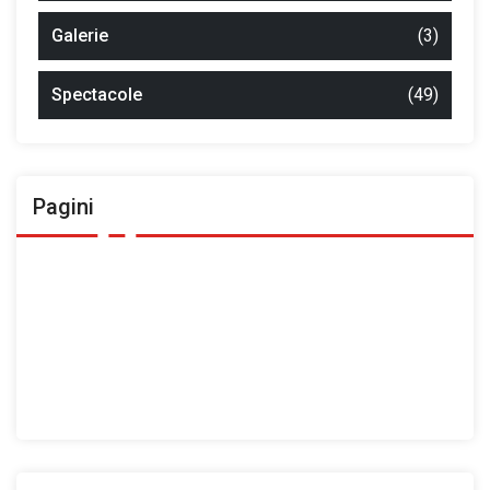
Galerie
(3)
Spectacole
(49)
Pagini
Ansamblul Folcloric „Plai Moldovenesc”
Contact
Home
Prezentarea Casei de Cultură a Sindicatelor, Roman
Spații de închiriat