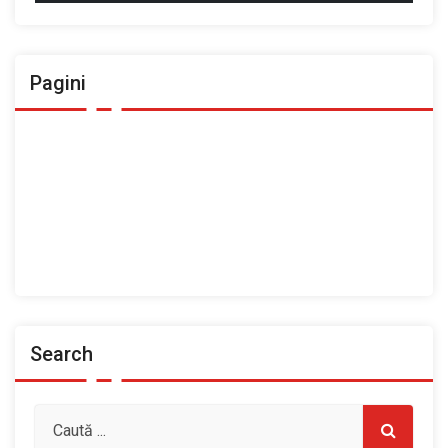
Pagini
Ansamblul Folcloric „Plai Moldovenesc”
Contact
Home
Prezentarea Casei de Cultură a Sindicatelor, Roman
Spații de închiriat
Search