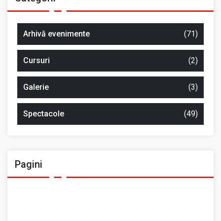
Arhivă evenimente
(71)
Cursuri
(2)
Galerie
(3)
Spectacole
(49)
Pagini
Ansamblul Folcloric „Plai Moldovenesc”
Contact