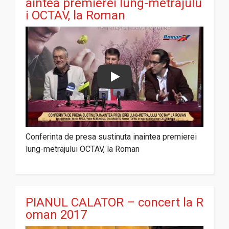
aintea premierei lung-metrajulu
i OCTAV, la Roman
Play
Conferinta de presa sustinuta inaintea premierei
lung-metrajului OCTAV, la Roman
PIANUL CALATOR – concert la R
oman 2017