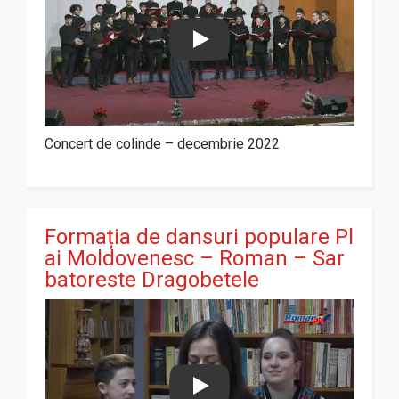
Play
Concert de colinde – decembrie 2022
Formația de dansuri populare Pl
ai Moldovenesc – Roman – Sar
batoreste Dragobetele
Play