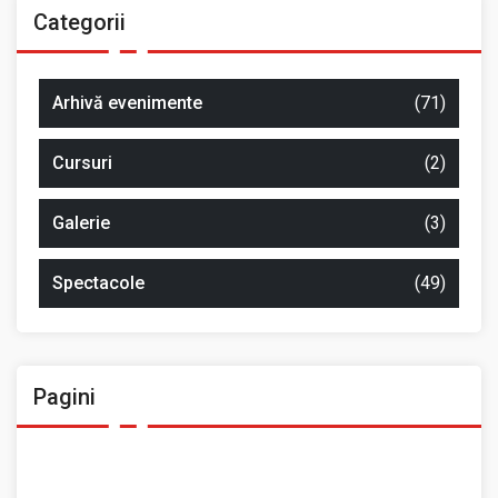
Categorii
Arhivă evenimente
(71)
Cursuri
(2)
Galerie
(3)
Spectacole
(49)
Pagini
Ansamblul Folcloric „Plai Moldovenesc”
Contact