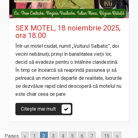
SEX MOTEL, 18 noiembrie 2025,
ora 18.00
Într-un motel ciudat, numit „Vulturul Salbatic”, doi
vecini nebănuiți, prinși în banalitatea vieții lor,
decid să evadeze pentru o întâlnire clandestină.
În timp ce încearcă să reaprindă pasiunea și să
petreacă un moment departe de realitate, lucrurile
se dezvăluie rapid când descoperă că motelul nu
este chiar ceea ce pare.
Citește mai mult
Pages:
«
1
2
3
4
5
6
7
...
15
»