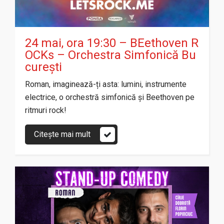
24 mai, ora 19:30 – BEethoven R
OCKs – Orchestra Simfonică Bu
curești
Roman, imaginează-ți asta: lumini, instrumente
electrice, o orchestră simfonică și Beethoven pe
ritmuri rock!
Citește mai mult