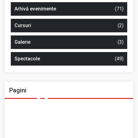
Arhivă evenimente
(71)
Cursuri
(2)
Galerie
(3)
Spectacole
(49)
Pagini
Ansamblul Folcloric „Plai Moldovenesc”
Contact
Home
Prezentarea Casei de Cultură a Sindicatelor, Roman