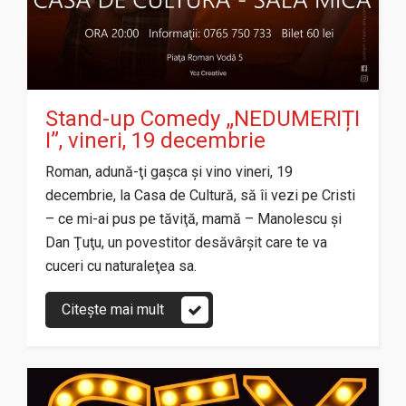
Stand-up Comedy „NEDUMERIȚI
I”, vineri, 19 decembrie
Roman, adună-ţi gaşca şi vino vineri, 19
decembrie, la Casa de Cultură, să îi vezi pe Cristi
– ce mi-ai pus pe tăviţă, mamă – Manolescu şi
Dan Ţuţu, un povestitor desăvârşit care te va
cuceri cu naturaleţea sa.
Citește mai mult