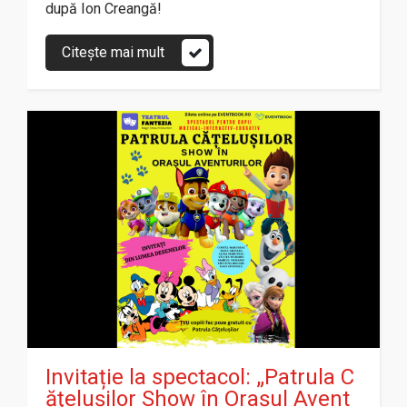
după Ion Creangă!
Citește mai mult
Invitație la spectacol: „Patrula C
ăţeluşilor Show în Orașul Avent