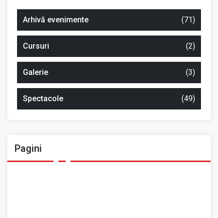
Arhivă evenimente
(71)
Cursuri
(2)
Galerie
(3)
Spectacole
(49)
Pagini
Ansamblul Folcloric „Plai Moldovenesc”
Contact
Home