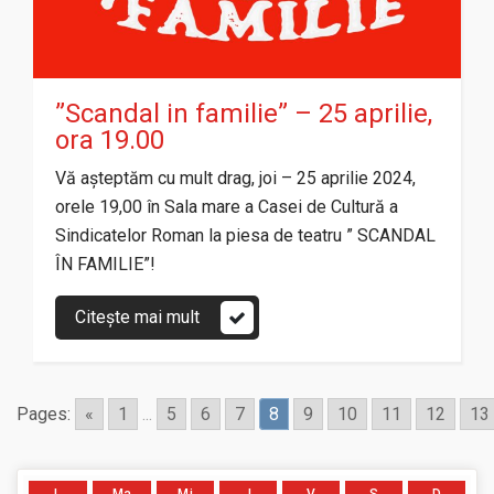
”Scandal in familie” – 25 aprilie,
ora 19.00
Vă așteptăm cu mult drag, joi – 25 aprilie 2024,
orele 19,00 în Sala mare a Casei de Cultură a
Sindicatelor Roman la piesa de teatru ” SCANDAL
ÎN FAMILIE”!
Citește mai mult
Pages:
«
1
...
5
6
7
8
9
10
11
12
13