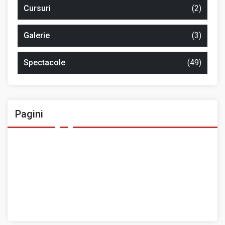
Cursuri
(2)
Galerie
(3)
Spectacole
(49)
Pagini
Ansamblul Folcloric „Plai Moldovenesc”
Contact
Home
Prezentarea Casei de Cultură a Sindicatelor, Roman
Spații de închiriat