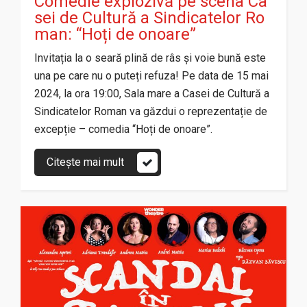
Comedie explozivă pe scena Ca
sei de Cultură a Sindicatelor Ro
man: “Hoți de onoare”
Invitația la o seară plină de râs și voie bună este
una pe care nu o puteți refuza! Pe data de 15 mai
2024, la ora 19:00, Sala mare a Casei de Cultură a
Sindicatelor Roman va găzdui o reprezentație de
excepție – comedia “Hoți de onoare”.
Citește mai mult