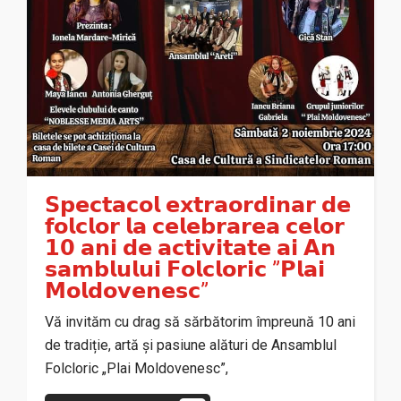
𝗦𝗽𝗲𝗰𝘁𝗮𝗰𝗼𝗹 𝗲𝘅𝘁𝗿𝗮𝗼𝗿𝗱𝗶𝗻𝗮𝗿 𝗱𝗲
𝗳𝗼𝗹𝗰𝗹𝗼𝗿 𝗹𝗮 𝗰𝗲𝗹𝗲𝗯𝗿𝗮𝗿𝗲𝗮 𝗰𝗲𝗹𝗼𝗿
𝟭𝟬 𝗮𝗻𝗶 𝗱𝗲 𝗮𝗰𝘁𝗶𝘃𝗶𝘁𝗮𝘁𝗲 𝗮𝗶 𝗔𝗻
𝘀𝗮𝗺𝗯𝗹𝘂𝗹𝘂𝗶 𝗙𝗼𝗹𝗰𝗹𝗼𝗿𝗶𝗰 ”𝗣𝗹𝗮𝗶
𝗠𝗼𝗹𝗱𝗼𝘃𝗲𝗻𝗲𝘀𝗰”
Vă invităm cu drag să sărbătorim împreună 10 ani
de tradiție, artă și pasiune alături de Ansamblul
Folcloric „Plai Moldovenesc”,