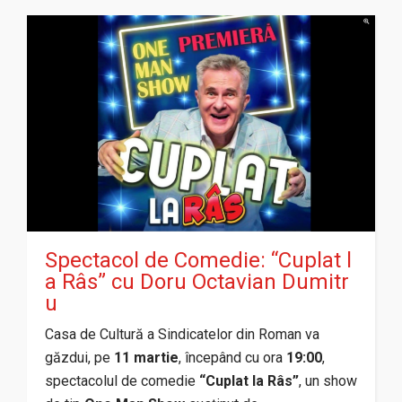
Spectacol de Comedie: “Cuplat l
a Râs” cu Doru Octavian Dumitr
u
Casa de Cultură a Sindicatelor din Roman va
găzdui, pe
11 martie
, începând cu ora
19:00
,
spectacolul de comedie
“Cuplat la Râs”
, un show