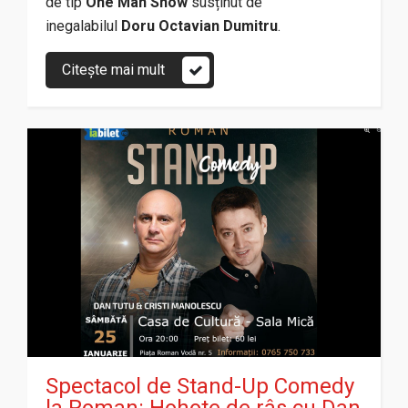
de tip
One Man Show
susținut de
inegalabilul
Doru Octavian Dumitru
.
Citește mai mult
Spectacol de Stand-Up Comedy
la Roman: Hohote de râs cu Dan