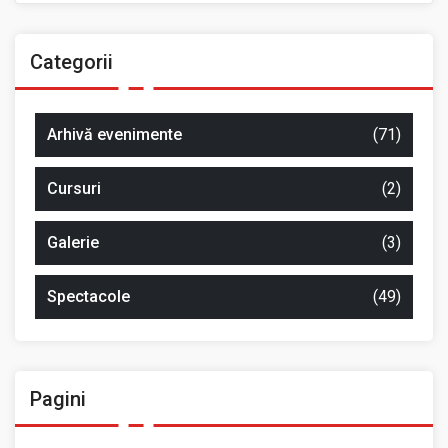
Categorii
Arhivă evenimente
(71)
Cursuri
(2)
Galerie
(3)
Spectacole
(49)
Pagini
Ansamblul Folcloric „Plai Moldovenesc”