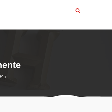
mente
ă9 )