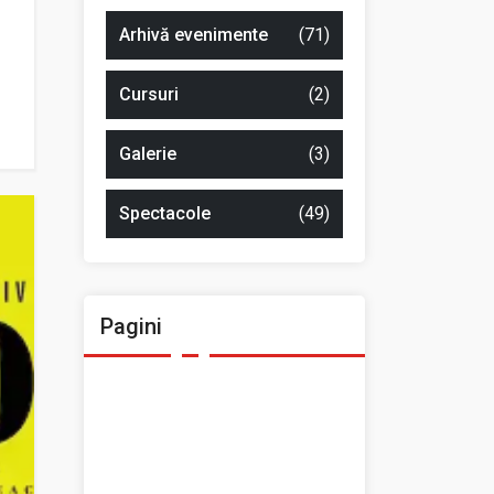
Arhivă evenimente
(71)
Cursuri
(2)
Galerie
(3)
Spectacole
(49)
Pagini
Ansamblul Folcloric „Plai
Moldovenesc”
Contact
Home